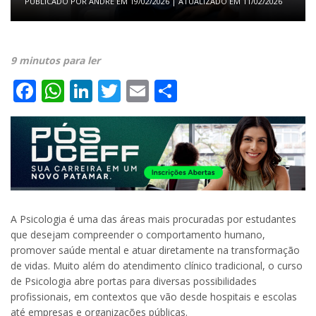
PUBLICADO POR
ANDRE
EM
19/02/2026
| ATUALIZADO EM
11/02/2026
9 minutos para ler
Facebook
WhatsApp
LinkedIn
Twitter
Email
Share
A Psicologia é uma das áreas mais procuradas por estudantes
que desejam compreender o comportamento humano,
promover saúde mental e atuar diretamente na transformação
de vidas. Muito além do atendimento clínico tradicional, o curso
de Psicologia abre portas para diversas possibilidades
profissionais, em contextos que vão desde hospitais e escolas
até empresas e organizações públicas.