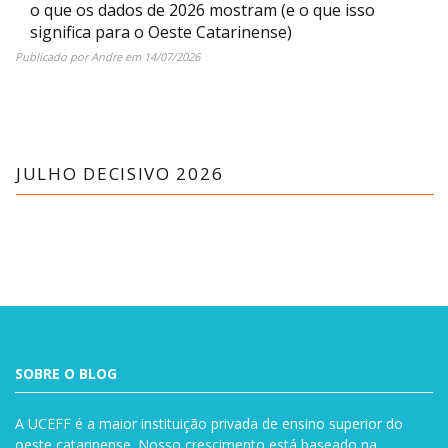
o que os dados de 2026 mostram (e o que isso
significa para o Oeste Catarinense)
Publicado por
Andre
em
14/07/2026
JULHO DECISIVO 2026
SOBRE O BLOG
A UCEFF é a maior instituição privada de ensino superior do
oeste catarinense. Nosso crescimento está baseado na