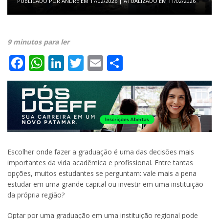
PUBLICADO POR
ANDRE
EM
17/02/2026
| ATUALIZADO EM
11/02/2026
9 minutos para ler
Facebook
WhatsApp
LinkedIn
Twitter
Email
Share
Escolher onde fazer a graduação é uma das decisões mais
importantes da vida acadêmica e profissional. Entre tantas
opções, muitos estudantes se perguntam: vale mais a pena
estudar em uma grande capital ou investir em uma instituição
da própria região?
Optar por uma graduação em uma instituição regional pode