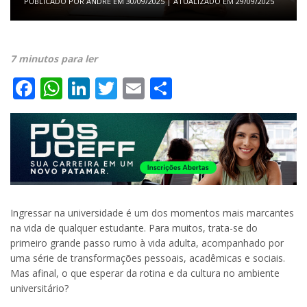
PUBLICADO POR
ANDRE
EM
30/09/2025
| ATUALIZADO EM
29/09/2025
7 minutos para ler
Facebook
WhatsApp
LinkedIn
Twitter
Email
Share
Ingressar na universidade é um dos momentos mais marcantes
na vida de qualquer estudante. Para muitos, trata-se do
primeiro grande passo rumo à vida adulta, acompanhado por
uma série de transformações pessoais, acadêmicas e sociais.
Mas afinal, o que esperar da rotina e da cultura no ambiente
universitário?