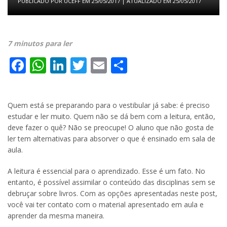
PUBLICADO POR
UCEFF
EM
25/05/2017
| ATUALIZADO EM
25/05/2017
7 minutos para ler
Facebook
WhatsApp
LinkedIn
Twitter
Email
Share
Quem está se preparando para o vestibular já sabe: é preciso
estudar e ler muito. Quem não se dá bem com a leitura, então,
deve fazer o quê? Não se preocupe! O aluno que não gosta de
ler tem alternativas para absorver o que é ensinado em sala de
aula.
A leitura é essencial para o aprendizado. Esse é um fato. No
entanto, é possível assimilar o conteúdo das disciplinas sem se
debruçar sobre livros. Com as opções apresentadas neste post,
você vai ter contato com o material apresentado em aula e
aprender da mesma maneira.