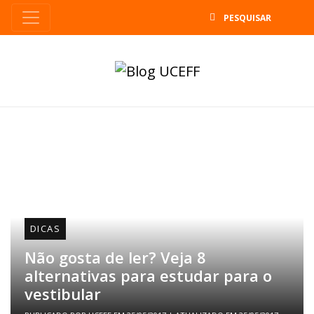
B
DICAS
Não gosta de ler? Veja 8
alternativas para estudar para o
vestibular