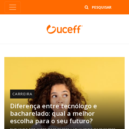
B
CARREIRA
Diferença entre tecnólogo e
bacharelado: qual a melhor
escolha para o seu futuro?