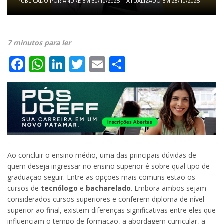
PUBLICADO POR
ANDRE
EM
30/10/2025
| ATUALIZADO EM
28/10/2025
7 minutos para ler
Facebook
WhatsApp
LinkedIn
Twitter
Email
Share
Ao concluir o ensino médio, uma das principais dúvidas de
quem deseja ingressar no ensino superior é sobre qual tipo de
graduação seguir. Entre as opções mais comuns estão os
cursos de
tecnólogo
e
bacharelado
. Embora ambos sejam
considerados cursos superiores e conferem diploma de nível
superior ao final, existem diferenças significativas entre eles que
influenciam o tempo de formação, a abordagem curricular, a