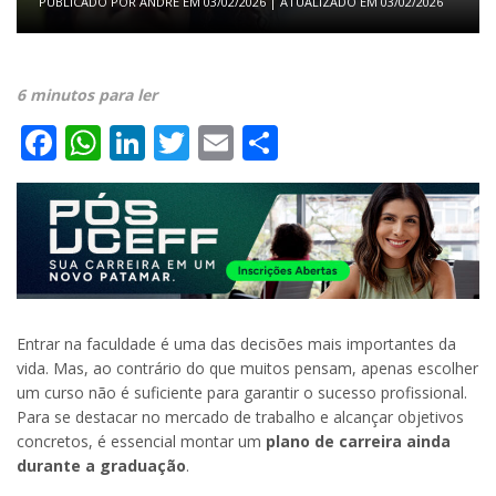
PUBLICADO POR
ANDRE
EM
03/02/2026
| ATUALIZADO EM
03/02/2026
6 minutos para ler
Facebook
WhatsApp
LinkedIn
Twitter
Email
Share
Entrar na faculdade é uma das decisões mais importantes da
vida. Mas, ao contrário do que muitos pensam, apenas escolher
um curso não é suficiente para garantir o sucesso profissional.
Para se destacar no mercado de trabalho e alcançar objetivos
concretos, é essencial montar um
plano de carreira ainda
durante a graduação
.