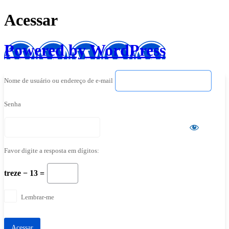
Acessar
Powered by WordPress
Nome de usuário ou endereço de e-mail
Senha
Favor digite a resposta em dígitos:
treze − 13 =
Lembrar-me